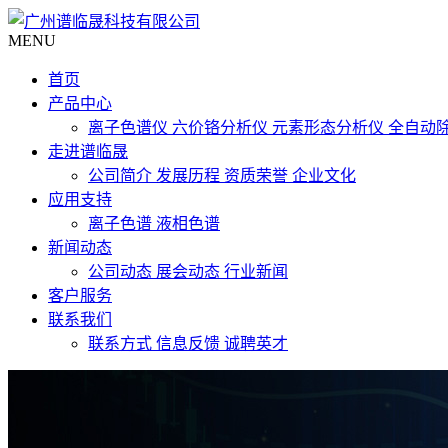
MENU
首页
产品中心
离子色谱仪
六价铬分析仪
元素形态分析仪
全自动
走进谱临晟
公司简介
发展历程
资质荣誉
企业文化
应用支持
离子色谱
液相色谱
新闻动态
公司动态
展会动态
行业新闻
客户服务
联系我们
联系方式
信息反馈
诚聘英才