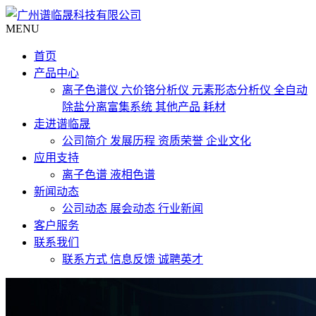
MENU
首页
产品中心
离子色谱仪
六价铬分析仪
元素形态分析仪
全自动
除盐分离富集系统
其他产品
耗材
走进谱临晟
公司简介
发展历程
资质荣誉
企业文化
应用支持
离子色谱
液相色谱
新闻动态
公司动态
展会动态
行业新闻
客户服务
联系我们
联系方式
信息反馈
诚聘英才