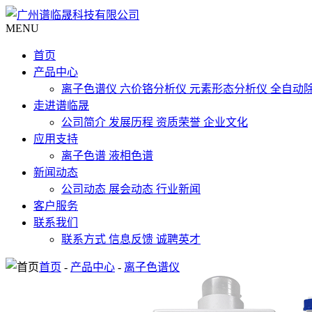
MENU
首页
产品中心
离子色谱仪
六价铬分析仪
元素形态分析仪
全自动
走进谱临晟
公司简介
发展历程
资质荣誉
企业文化
应用支持
离子色谱
液相色谱
新闻动态
公司动态
展会动态
行业新闻
客户服务
联系我们
联系方式
信息反馈
诚聘英才
首页
-
产品中心
-
离子色谱仪