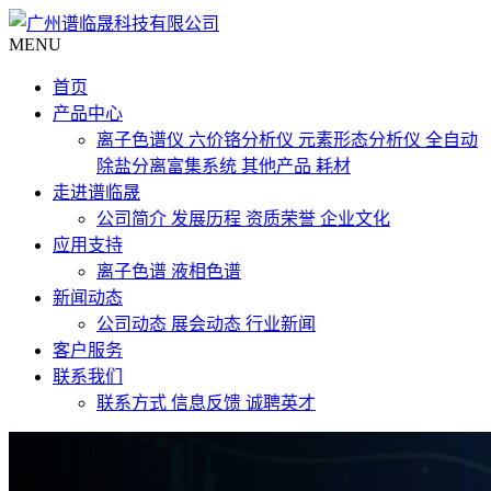
MENU
首页
产品中心
离子色谱仪
六价铬分析仪
元素形态分析仪
全自动
除盐分离富集系统
其他产品
耗材
走进谱临晟
公司简介
发展历程
资质荣誉
企业文化
应用支持
离子色谱
液相色谱
新闻动态
公司动态
展会动态
行业新闻
客户服务
联系我们
联系方式
信息反馈
诚聘英才