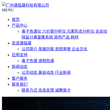
MENU
首页
产品中心
离子色谱仪
六价铬分析仪
元素形态分析仪
全自动
除盐分离富集系统
其他产品
耗材
走进谱临晟
公司简介
发展历程
资质荣誉
企业文化
应用支持
离子色谱
液相色谱
新闻动态
公司动态
展会动态
行业新闻
客户服务
联系我们
联系方式
信息反馈
诚聘英才