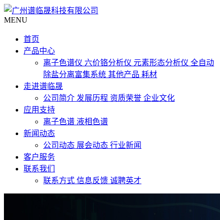
MENU
首页
产品中心
离子色谱仪
六价铬分析仪
元素形态分析仪
全自动
除盐分离富集系统
其他产品
耗材
走进谱临晟
公司简介
发展历程
资质荣誉
企业文化
应用支持
离子色谱
液相色谱
新闻动态
公司动态
展会动态
行业新闻
客户服务
联系我们
联系方式
信息反馈
诚聘英才